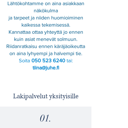
Lähtökohtamme on aina asiakkaan
näkökulma
ja tarpeet ja niiden huomioiminen
kaikessa tekemisessä.
Kannattaa ottaa yhteyttä jo ennen
kuin asiat menevät solmuun.
Riidanratkaisu ennen käräjäoikeutta
on aina lyhyempi ja halvempi tie.
Soita
050 523 6240
tai:
tiina@juhe.fi
Lakipalvelut yksityisille
01.