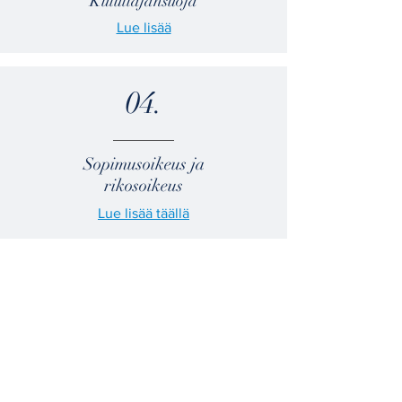
Kuluttajansuoja
Lue lisää
04.
Sopimusoikeus ja
rikosoikeus
Lue lisää täällä
The fight is won or lost far away
from witnesses