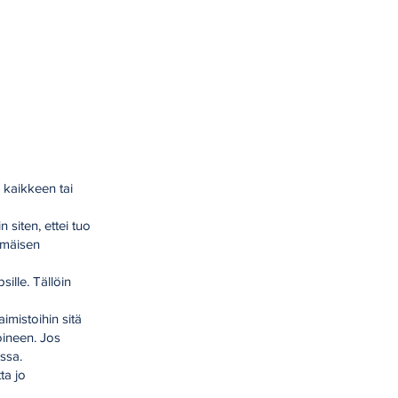
 kaikkeen tai
 siten, ettei tuo
mmäisen
ille. Tällöin
aimistoihin sitä
toineen. Jos
ssa.
ta jo