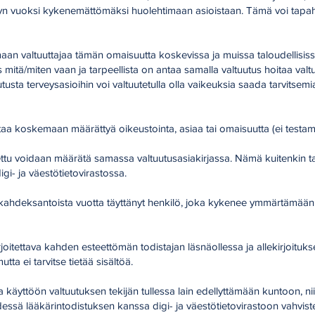
yyn vuoksi kykenemättömäksi huolehtimaan asioistaan. Tämä voi tapah
an valtuuttajaa tämän omaisuutta koskevissa ja muissa taloudellisiss
 mitä/miten vaan ja tarpeellista on antaa samalla valtuutus hoitaa valt
tuutusta terveysasioihin voi valtuutetulla olla vaikeuksia saada tarvitsemi
aa koskemaan määrättyä oikeustointa, asiaa tai omaisuutta (ei testame
utettu voidaan määrätä samassa valtuutusasiakirjassa. Nämä kuitenkin ta
i- ja väestötietovirastossa.
kahdeksantoista vuotta täyttänyt henkilö, joka kykenee ymmärtämään 
ekirjoitettava kahden esteettömän todistajan läsnäollessa ja allekirjoituks
utta ei tarvitse tietää sisältöä.
 käyttöön valtuutuksen tekijän tullessa lain edellyttämään kuntoon, ni
ssä lääkärintodistuksen kanssa digi- ja väestötietovirastoon vahviste