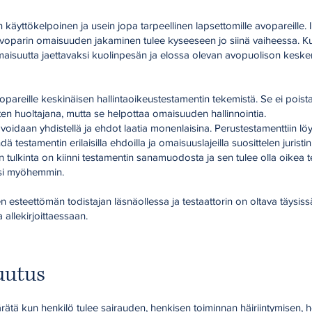
n käyttökelpoinen ja usein jopa tarpeellinen lapsettomille avopareille. 
avoparin omaisuuden jakaminen tulee kyseeseen jo siinä vaiheessa. K
omaisuutta jaettavaksi kuolinpesän ja elossa olevan avopuolison keske
vopareille keskinäisen hallintaoikeustestamentin tekemistä. Se ei poista
asten huoltajana, mutta se helpottaa omaisuuden hallinnointia.
eja voidaan yhdistellä ja ehdot laatia monenlaisina. Perustestamenttiin löy
dä testamentin erilaisilla ehdoilla ja omaisuuslajeilla suosittelen juristi
in tulkinta on kiinni testamentin sanamuodosta ja sen tulee olla oikea 
ksi myöhemmin.
n esteettömän todistajan läsnäollessa ja testaattorin on oltava täysiss
allekirjoittaessaan.
uutus
ätä kun henkilö tulee sairauden, henkisen toiminnan häiriintymisen, 