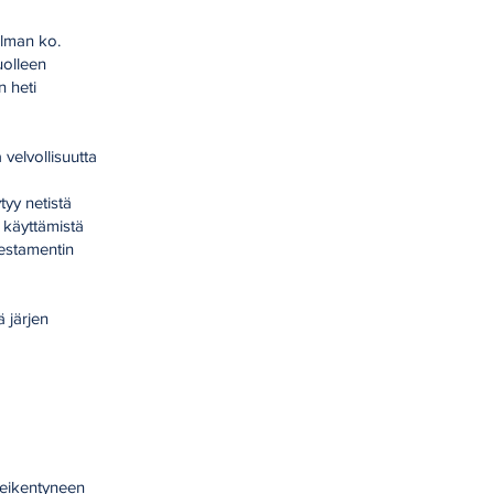
Ilman ko.
uolleen
n heti
 velvollisuutta
tyy netistä
n käyttämistä
testamentin
ä järjen
heikentyneen