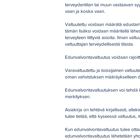
terveydentilan tai muun vastaavan s
vaan ja koska vaan.
Valtuutettu voidaan määrätä edustama
tämän lisäksi voidaan määritellä lähes
terveyteen liittyviä asioita. Ilman val
valtuuttajan terveydellisestä tilasta.
Edunvalvontavaltuutus voidaan rajoitt
Varavaltuutettu ja toissijainen valtu
oman vahvistuksen määräykselleen dig
Edunvalvontavaltuutuksen voi tehdä 
merkityksen.
Asiakirja on tehtävä kirjallisesti, all
tulee tietää, että kyseessä valtuutus, m
Kun edunvalvontavaltuutus tulee ottaa
edunvalvontavaltuutus lähetetään yhde