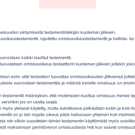
isuuden siirtymisestä testamentintekijän kuoleman jälkeen.
oikeustestamentti, rajoitettu omistusoikeustestamentti ja hallinta- tai
 vuorostaan kaikki laaditut testamentit.
luovutetaan omistusoikeus testaattorin kuoleman jälkeen jollekin joko
etaan esim. että testaattori luovuttaa omistusoikeuden jälkeensä jollekin
desta vuorostaan testamenttia ja määrää kenelle omaisuus on ensi
en testamentti määräyksin, että molempien kuoltua omaisuus menee laps
varsinkin jos on useita saajia.
 myös yleisesti käytetty, mutta avioliitoissa pelkästään kotiin ja koti-irt
leskellä on jo lain nojalla oikeus pitää hallussaan yhteinen koti irtaimis
niin silloin suosittelen tämän testamentin käyttämistä myös avioliito
ttavasti maksamaan perintöveron omaisuudesta heti kun saavat omaisuut