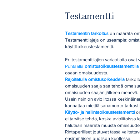
Testamentti
Testamentin tarkoitus
on määrätä oma
Testamenttilajeja on useampia: omistus
käyttöoikeustestamentti.
Eri testamenttilajien variaatioita ovat
Puhtaalla
omistusoikeustestamentilla
osaan omaisuudesta.
Rajoitetulla omistusoikeudella
tarkoit
omaisuuden saaja saa tehdä omaisuu
omaisuuden saajan jälkeen menevä.
Usein näin on avioliitossa keskinäin
kannattaa miettiä sanamuoto tarkasti, 
Käyttö- ja hallintaoikeustestamentti
on
ei tarvitse tehdä, koska avioliitoissa 
halutaan määrätä muusta omaisuudesta 
Rintaperilliset joutuvat tässä valite
ensimmäisen puolison kuollessa.