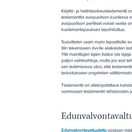
Käyttö- ja hallintaoikeustestamentti o
testamenttia avopuolison kuollessa 
avopuolison perilliset voivat vaatia 
kuolemantapauksen tapahduttua.
Suosittelen usein myös lapsellisille a
tilin tekemiseen dvv:lle alaikäisten l
Yllä mainittujen lajien lisäksi siis laj
paljon vaihtoehtoja, mutta jos aiot teh
sen laatimisessa siksi, että testament
tarkoitukseen ongelmien välttämise
Testamentti on allekirjoitettava kahde
voimissaan testamentin tehdessään ja 
E
dunvalvontavalt
Edunvalvontavaltuutettu
voidaan määr