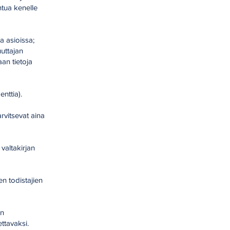
tua kenelle
a asioissa;
uuttajan
aan tietoja
nttia).
rvitsevat aina
valtakirjan
en todistajien
in
ttavaksi.