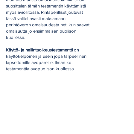
suosittelen tämän testamentin käyttämistä
myös avioliitossa. Rintaperilliset joutuvat
tässä valitettavasti maksamaan
perintöveron omaisuudesta heti kun saavat
omaisuutta jo ensimmäisen puolison
kuollessa.
Käyttö- ja hallintaoikeustestamentti
on
käyttökelpoinen ja usein jopa tarpeellinen
lapsettomille avopareille. Ilman ko.
testamenttia avopuolison kuollessa
avoparin omaisuuden jakaminen tulee
kyseeseen jo siinä vaiheessa. Kuolleen
avopuolison perilliset voivat vaatia
omaisuutta jaettavaksi kuolinpesän ja
elossa olevan avopuolison kesken heti
kuolemantapauksen tapahduttua.
Suosittelen usein myös lapsellisille
avopareille
keskinäisen
hallintaoikeustestamentin
tekemistä. Se ei