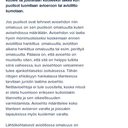
puolisot tuomitaan avioeroon tai avioliitto
kumotaan.
Jos puolisot ovat tehneet avioehdon niin
omaisuus on sen puolison omaisuutta kuten
avioehdossa määrätään. Avioehdon voi laatia
hyvin monimuotoiseksi koskemaan ennen
avioliittoa hankittua omaisuutta, avioliiton
aikana hankittua omaisuutta tai esim. perittyä
omaisuutta. Pääasia on, että avioehto on
muotoiltu siten, että sitä on helppo tulkita
siinä vaiheessa, kun avioehtoon vetoaminen
tulee ajankohtaiseksi osituksessa. Tähän
riitojen ehkäisyyn hankalassa tilanteessa
tarvitaan juristin laatima avioehto.
Nettiavioehtoja ei tule suositella, koska niissä
ei oteta huomioon erikseen kulloistakin
tilannetta ja sen oikeellisuuden
varmistamista. Avioehto määrittelee koko
tilanteen avioeron varalta ja joissakin
tapauksissa myös kuoleman varalta.
Lähtökohtaisesti avioliitossa omaisuus on