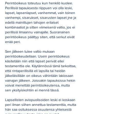
Perintöoikeus toteutuu kun henkilö kuolee.
Perillisiä tapauksesta riippuen voi olla leski,
lapset, lapsenlapset, vanhemmat, vain toinen
vanhempi, sisarukset, sisarusten lapset jne ja
edellä mainittujen tahojen erilaiset
kombinaatiot ja sitten viimeisenä valtio, jos ei
perillisiä ilmaannu vainajalle. Suoranainen
perintöoikeus päättyy siten, että serkut eivät
enää peri.
Sen jälkeen tulee valtio mukaan
perintöoikeudellaan. Usein perintöoikeus
käsitetään niin että lapset perivät ellei
testamenttia ole. Käytännössä tämä tarkoittaa,
että rintaperillisillä eli lapsilla tai heidän
jälkeläisillään on oikeus vähintään lakiosaan
vainajan jälkeen. Joissakin tapauksissa hekin
voivat menettää perintöoikeutensa, mutta
sen yksityiskohtiin ei mennä tässä.
Lapsellisten aviopuolisoiden leski ei koskaan
peri ilman siihen annettua testamenttia, mutta
hän saa osituksessa osuutensa yhteisestä