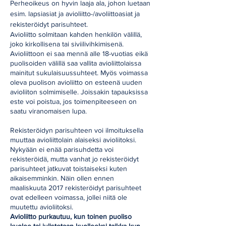
Perheoikeus on hyvin laaja ala, johon luetaan
esim. lapsiasiat ja avioliitto-/avoliittoasiat ja
rekisteröidyt parisuhteet.
Avioliitto solmitaan kahden henkilön välillä,
joko kirkollisena tai siviilivihkimisenä.
Avioliittoon ei saa mennä alle 18-vuotias eikä
puolisoiden välillä saa vallita avioliittolaissa
mainitut sukulaisuussuhteet. Myös voimassa
oleva puolison avioliitto on esteenä uuden
avioliiton solmimiselle. Joissakin tapauksissa
este voi poistua, jos toimenpiteeseen on
saatu viranomaisen lupa.
Rekisteröidyn parisuhteen voi ilmoituksella
muuttaa avioliittolain alaiseksi avioliitoksi.
Nykyään ei enää parisuhdetta voi
rekisteröidä, mutta vanhat jo rekisteröidyt
parisuhteet jatkuvat toistaiseksi kuten
aikaisemminkin. Näin ollen ennen
maaliskuuta 2017 rekisteröidyt parisuhteet
ovat edelleen voimassa, jollei niitä ole
muutettu avioliitoksi.
Avioliitto purkautuu, kun toinen puoliso
kuolee tai julistetaan kuolleeksi taikka kun