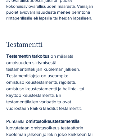
aviovarallisuudesta, joka on puolet
kokonaisaviovarallisuuden määrästä. Vainajan
puolet aviovarallisuudesta menee perintönä
rintaperillisille eli lapsille tai heidän lapsilleen.
Testamentti
Testamentin tarkoitus
on määrätä
omaisuuden siirtymisestä
testamentintekijän kuoleman jälkeen.
Testamenttilajeja on useampia:
omistusoikeustestamentti, rajoitettu
omistusoikeustestamentti ja hallinta- tai
käyttöoikeustestamentti. Eri
testamenttilajien variaatioita ovat
vuorostaan kaikki laaditut testamentit.
Puhtaalla
omistusoikeustestamentilla
luovutetaan omistusoikeus testaattorin
kuoleman jälkeen jollekin joko kaikkeen tai