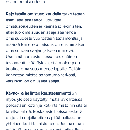
osaan omaisuudesta.
Rajoitetulla omistusoikeudella
tarkoitetaan
esim. että testaattori luovuttaa
omistusoikeuden jälkeensä jollekin siten,
ettei tuo omaisuuden saaja saa tehdä
omaisuudesta vuorostaan testamenttia ja
määrää kenelle omaisuus on ensimmäisen
omaisuuden saajan jälkeen menevä.
Usein näin on avioliitossa keskinäinen
testamentti määräyksin, että molempien
kuoltua omaisuus menee lapsille. Tällöin
kannattaa miettiä sanamuoto tarkasti,
varsinkin jos on useita saajia.
Käyttö- ja hallintaoikeustestamentti
on
myös yleisesti käytetty, mutta avioliitoissa
pelkästään kotiin ja koti-irtaimistoihin sitä ei
tarvitse tehdä, koska avioliitoissa leskellä
on jo lain nojalla oikeus pitää hallussaan
yhteinen koti irtaimistoineen. Jos halutaan
määrätä muusta omaisuudesta niin silloin