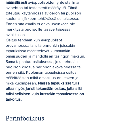
määrällisesti
aviopuolisoiden yhteistä ilman
avioehtoa tai testamenttimääräystä. Tämä
toteutuu käytännössä avioeron tai puolison
kuoleman jälkeen tehtävässä osituksessa.
Ennen sitä asialla ei ehkä useinkaan ole
merkitystä puolisoille tasavertaisessa
avioliitossa.
Ositus tehdään kun aviopuolisot
erovaiheessa tai sitä ennenkin joissakin
tapauksissa määrittelevät kummankin
omaisuuden ja mahdollisen tasingon maksun.
Sama tapahtuu osituksessa, joka tehdään
puolison kuoltua perinnönjakovaiheessa tai
ennen sitä. Kuoleman tapauksissa ositus
määrittää sen mikä omaisuus on lesken ja
mikä kuolinpesän.
Näissä tapauksissa tulisi
ottaa myös juristi tekemään ositus, jotta siitä
tulisi sellainen kuin kussakin tapauksessa on
tarkoitus.
Perintöoikeus